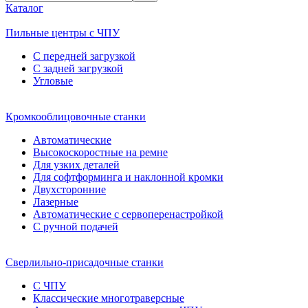
Каталог
Пильные центры с ЧПУ
С передней загрузкой
С задней загрузкой
Угловые
Кромкооблицовочные станки
Автоматические
Высокоскоростные на ремне
Для узких деталей
Для софтформинга и наклонной кромки
Двухсторонние
Лазерные
Автоматические с сервоперенастройкой
С ручной подачей
Сверлильно-присадочные станки
С ЧПУ
Классические многотраверсные