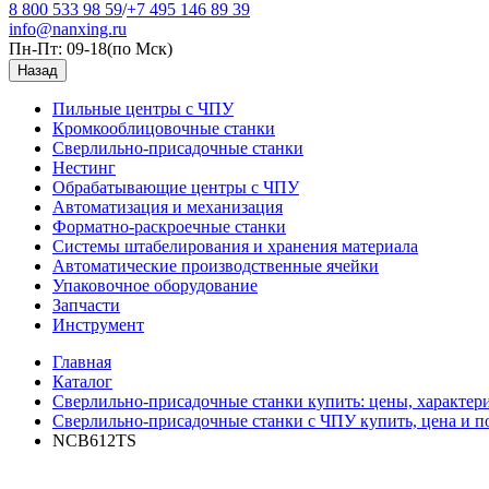
8 800 533 98 59
/
+7 495 146 89 39
info@nanxing.ru
Пн-Пт: 09-18
(по Мск)
Назад
Пильные центры с ЧПУ
Кромкооблицовочные станки
Сверлильно-присадочные станки
Нестинг
Обрабатывающие центры с ЧПУ
Автоматизация и механизация
Форматно-раскроечные станки
Системы штабелирования и хранения материала
Автоматические производственные ячейки
Упаковочное оборудование
Запчасти
Инструмент
Главная
Каталог
Сверлильно-присадочные станки купить: цены, характери
Сверлильно-присадочные станки с ЧПУ купить, цена и по
NCB612TS