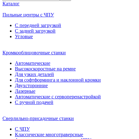
Каталог
Пильные центры с ЧПУ
С передней загрузкой
С задней загрузкой
Угловые
Кромкооблицовочные станки
Автоматические
Высокоскоростные на ремне
Для узких деталей
Для софтформинга и наклонной кромки
Двухсторонние
Лазерные
Автоматические с сервоперенастройкой
С ручной подачей
Сверлильно-присадочные станки
С ЧПУ
Классические многотраверсные