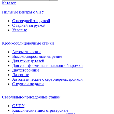
Каталог
Пильные центры с ЧПУ
С передней загрузкой
С задней загрузкой
Угловые
Кромкооблицовочные станки
Автоматические
Высокоскоростные на ремне
Для узких деталей
Для софтформинга и наклонной кромки
Двухсторонние
Лазерные
Автоматические с сервоперенастройкой
С ручной подачей
Сверлильно-присадочные станки
С ЧПУ
Классические многотраверсные