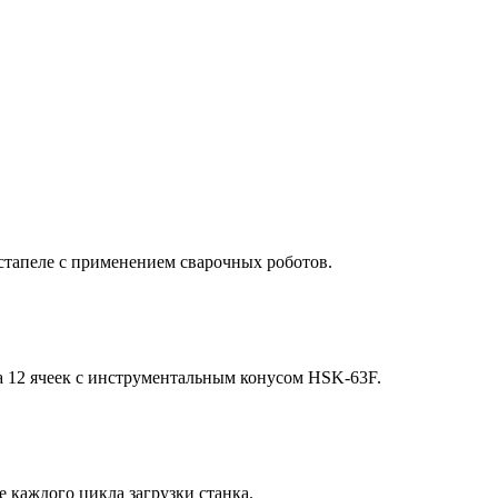
 стапеле с применением сварочных роботов.
 12 ячеек с инструментальным конусом HSK-63F.
 каждого цикла загрузки станка.