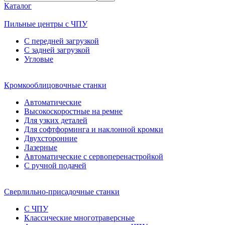
Каталог
Пильные центры с ЧПУ
С передней загрузкой
С задней загрузкой
Угловые
Кромкооблицовочные станки
Автоматические
Высокоскоростные на ремне
Для узких деталей
Для софтформинга и наклонной кромки
Двухсторонние
Лазерные
Автоматические с сервоперенастройкой
С ручной подачей
Сверлильно-присадочные станки
С ЧПУ
Классические многотраверсные