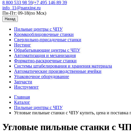
8 800 533 98 59
/
+7 495 146 89 39
info_11@nanxing.ru
Пн-Пт: 09-18
(по Мск)
Назад
Пильные центры с ЧПУ
Кромкооблицовочные станки
Сверлильно-присадочные станки
Нестинг
Обрабатывающие центры с ЧПУ
Автоматизация и механизация
Форматно-раскроечные станки
Системы штабелирования и хранения материала
Автоматические производственные ячейки
Упаковочное оборудование
Запчасти
Инструмент
Главная
Каталог
Пильные центры с ЧПУ
Угловые пильные станки с ЧПУ купить, цена и поставка п
Угловые пильные станки с ЧПУ