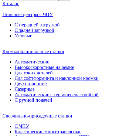
Каталог
Пильные центры с ЧПУ
С передней загрузкой
С задней загрузкой
Угловые
Кромкооблицовочные станки
Автоматические
Высокоскоростные на ремне
Для узких деталей
Для софтформинга и наклонной кромки
Двухсторонние
Лазерные
Автоматические с сервоперенастройкой
С ручной подачей
Сверлильно-присадочные станки
С ЧПУ
Классические многотраверсные