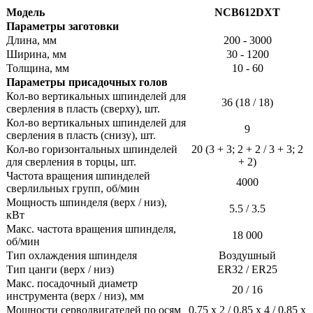
Модель
NCB612DXT
Параметры заготовки
Длина, мм
200 - 3000
Ширина, мм
30 - 1200
Толщина, мм
10 - 60
Параметры присадочных голов
Кол-во вертикальных шпинделей для
36 (18 / 18)
сверления в пласть (сверху), шт.
Кол-во вертикальных шпинделей для
9
сверления в пласть (снизу), шт.
Кол-во горизонтальных шпинделей
20 (3 + 3; 2 + 2 / 3 + 3; 2
для сверления в торцы, шт.
+ 2)
Частота вращения шпинделей
4000
сверлильных групп, об/мин
Мощность шпинделя (верх / низ),
5.5 / 3.5
кВт
Макс. частота вращения шпинделя,
18 000
об/мин
Тип охлаждения шпинделя
Воздушный
Тип цанги (верх / низ)
ER32 / ER25
Макс. посадочный диаметр
20 / 16
инструмента (верх / низ), мм
Мощности серводвигателей по осям
0,75 x 2 / 0,85 x 4 / 0,85 x