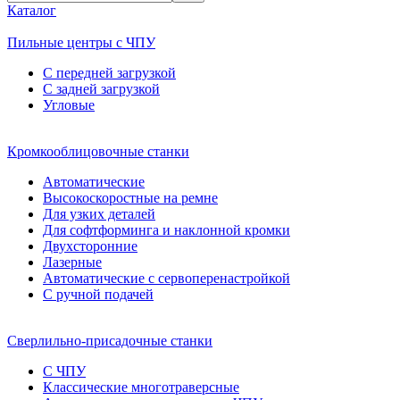
Каталог
Пильные центры с ЧПУ
С передней загрузкой
С задней загрузкой
Угловые
Кромкооблицовочные станки
Автоматические
Высокоскоростные на ремне
Для узких деталей
Для софтформинга и наклонной кромки
Двухсторонние
Лазерные
Автоматические с сервоперенастройкой
С ручной подачей
Сверлильно-присадочные станки
С ЧПУ
Классические многотраверсные