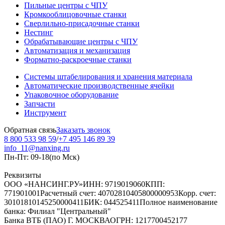
Пильные центры с ЧПУ
Кромкооблицовочные станки
Сверлильно-присадочные станки
Нестинг
Обрабатывающие центры с ЧПУ
Автоматизация и механизация
Форматно-раскроечные станки
Системы штабелирования и хранения материала
Автоматические производственные ячейки
Упаковочное оборудование
Запчасти
Инструмент
Обратная связь
Заказать звонок
8 800 533 98 59
/
+7 495 146 89 39
info_11@nanxing.ru
Пн-Пт: 09-18
(по Мск)
Реквизиты
ООО «НАНСИНГ.РУ»
ИНН: 9719019060
КПП:
771901001
Расчетный счет: 40702810405800000953
Корр. счет:
30101810145250000411
БИК: 044525411
Полное наименование
банка: Филиал "Центральный"
Банка ВТБ (ПАО) Г. МОСКВА
ОГРН: 1217700452177