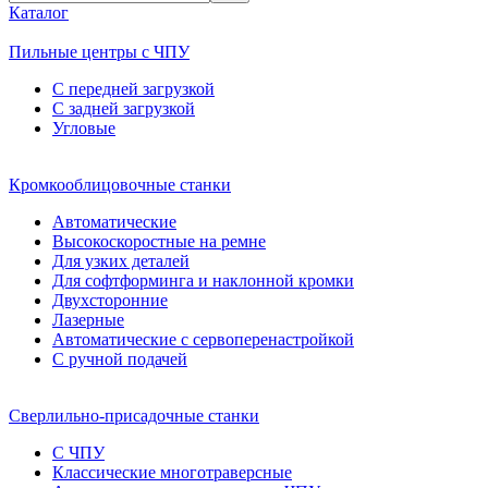
Каталог
Пильные центры с ЧПУ
С передней загрузкой
С задней загрузкой
Угловые
Кромкооблицовочные станки
Автоматические
Высокоскоростные на ремне
Для узких деталей
Для софтформинга и наклонной кромки
Двухсторонние
Лазерные
Автоматические с сервоперенастройкой
С ручной подачей
Сверлильно-присадочные станки
С ЧПУ
Классические многотраверсные